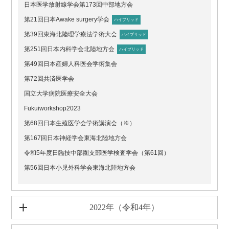
日本医学放射線学会第173回中部地方会
第21回日本Awake surgery学会
ハイブリッド
第39回東海北陸理学療法学術大会
ハイブリッド
第251回日本内科学会北陸地方会
ハイブリッド
第49回日本産婦人科医会学術集会
第72回共済医学会
国立大学病院医療安全大会
Fukuiworkshop2023
第68回日本生殖医学会学術講演会（※）
第167回日本神経学会東海北陸地方会
令和5年度日臨技中部圏支部医学検査学会（第61回）
第56回日本小児外科学会東海北陸地方会
2022年（令和4年）